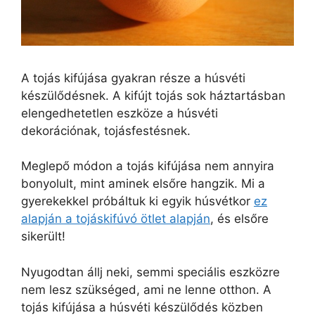
A tojás kifújása gyakran része a húsvéti
készülődésnek. A kifújt tojás sok háztartásban
elengedhetetlen eszköze a húsvéti
dekorációnak, tojásfestésnek.
Meglepő módon a tojás kifújása nem annyira
bonyolult, mint aminek elsőre hangzik. Mi a
gyerekekkel próbáltuk ki egyik húsvétkor
ez
alapján a tojáskifúvó ötlet alapján
, és elsőre
sikerült!
Nyugodtan állj neki, semmi speciális eszközre
nem lesz szükséged, ami ne lenne otthon. A
tojás kifújása a húsvéti készülődés közben