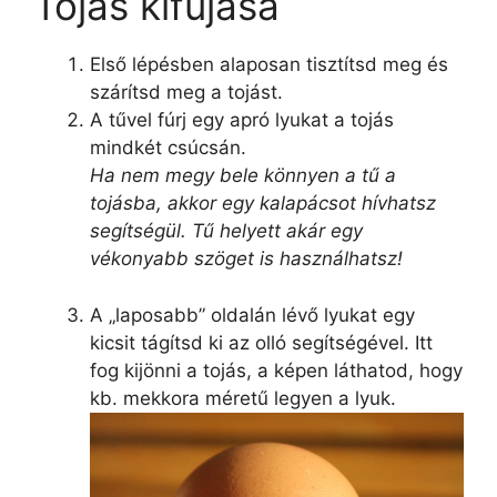
Tojás kifújása
Első lépésben alaposan tisztítsd meg és
szárítsd meg a tojást.
A tűvel fúrj egy apró lyukat a tojás
mindkét csúcsán.
Ha nem megy bele könnyen a tű a
tojásba, akkor egy kalapácsot hívhatsz
segítségül. Tű helyett akár egy
vékonyabb szöget is használhatsz!
A „laposabb” oldalán lévő lyukat egy
kicsit tágítsd ki az olló segítségével. Itt
fog kijönni a tojás, a képen láthatod, hogy
kb. mekkora méretű legyen a lyuk.