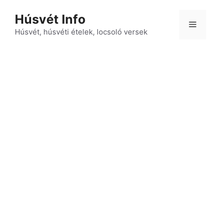
Kilépés
Húsvét Info
a
Menü
tartalomba
Húsvét, húsvéti ételek, locsoló versek