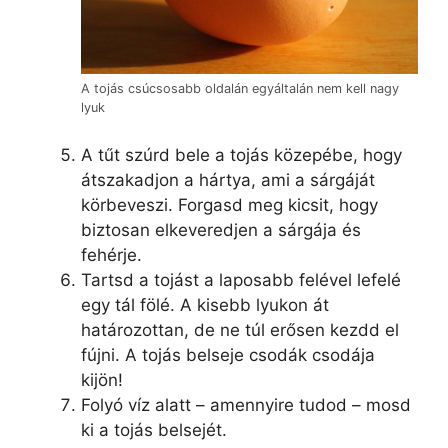
A tojás csúcsosabb oldalán egyáltalán nem kell nagy
lyuk
A tűt szúrd bele a tojás közepébe, hogy
átszakadjon a hártya, ami a sárgáját
körbeveszi. Forgasd meg kicsit, hogy
biztosan elkeveredjen a sárgája és
fehérje.
Tartsd a tojást a laposabb felével lefelé
egy tál fölé. A kisebb lyukon át
határozottan, de ne túl erősen kezdd el
fújni. A tojás belseje csodák csodája
kijön!
Folyó víz alatt – amennyire tudod – mosd
ki a tojás belsejét.