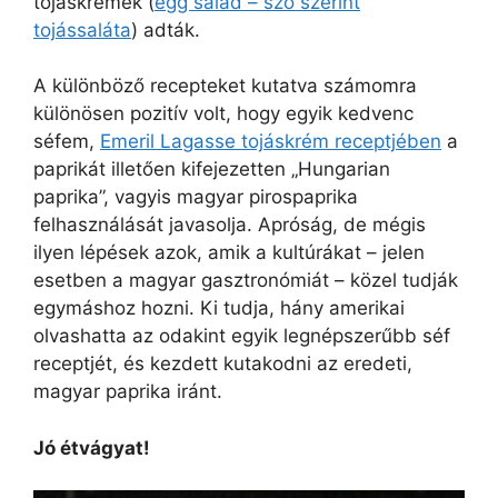
tojáskrémek (
egg salad – szó szerint
tojássaláta
) adták.
A különböző recepteket kutatva számomra
különösen pozitív volt, hogy egyik kedvenc
séfem,
Emeril Lagasse tojáskrém receptjében
a
paprikát illetően kifejezetten „Hungarian
paprika”, vagyis magyar pirospaprika
felhasználását javasolja. Apróság, de mégis
ilyen lépések azok, amik a kultúrákat – jelen
esetben a magyar gasztronómiát – közel tudják
egymáshoz hozni. Ki tudja, hány amerikai
olvashatta az odakint egyik legnépszerűbb séf
receptjét, és kezdett kutakodni az eredeti,
magyar paprika iránt.
Jó étvágyat!