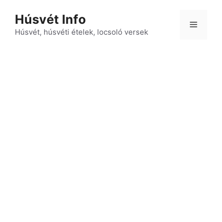
Kilépés
Húsvét Info
a
Menü
tartalomba
Húsvét, húsvéti ételek, locsoló versek