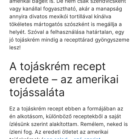
amerikai bagelt is. De nem csak szendvicsként
vagy kanállal fogyasztható, akár a manapság
annyira divatos mexikói tortillával kínálva
tökéletes mártogatós szószként is megállja a
helyét. Szóval a felhasználása határtalan, egy
jó tojáskrém mindig a recepttárad gyöngyszeme
lesz!
A tojáskrém recept
eredete – az amerikai
tojássaláta
Ez a tojáskrém recept ebben a formájában az
én alkotásom, különböző receptekből a saját
ízlésünk szerint alakítottam. Remélem, neked is
ízleni fog. Az eredeti ötletet az amerikai