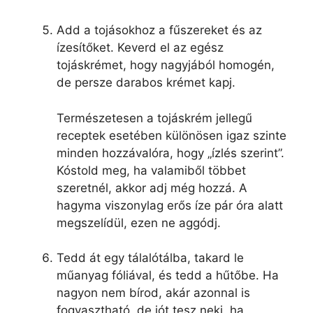
Add a tojásokhoz a fűszereket és az
ízesítőket. Keverd el az egész
tojáskrémet, hogy nagyjából homogén,
de persze darabos krémet kapj.
Természetesen a tojáskrém jellegű
receptek esetében különösen igaz szinte
minden hozzávalóra, hogy „ízlés szerint”.
Kóstold meg, ha valamiből többet
szeretnél, akkor adj még hozzá. A
hagyma viszonylag erős íze pár óra alatt
megszelídül, ezen ne aggódj.
Tedd át egy tálalótálba, takard le
műanyag fóliával, és tedd a hűtőbe. Ha
nagyon nem bírod, akár azonnal is
fogyasztható, de jót tesz neki, ha