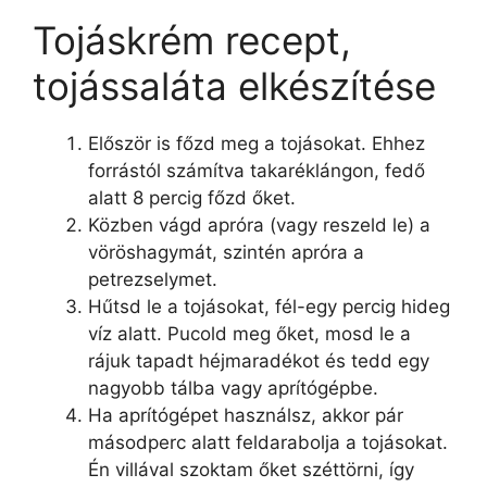
Tojáskrém recept,
tojássaláta elkészítése
Először is főzd meg a tojásokat. Ehhez
forrástól számítva takaréklángon, fedő
alatt 8 percig főzd őket.
Közben vágd apróra (vagy reszeld le) a
vöröshagymát, szintén apróra a
petrezselymet.
Hűtsd le a tojásokat, fél-egy percig hideg
víz alatt. Pucold meg őket, mosd le a
rájuk tapadt héjmaradékot és tedd egy
nagyobb tálba vagy aprítógépbe.
Ha aprítógépet használsz, akkor pár
másodperc alatt feldarabolja a tojásokat.
Én villával szoktam őket széttörni, így