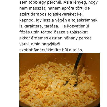
sem több egy percnél. Az a lényeg, hogy
nem masszát, hanem apróra tört, de
azért darabos tojáskeveréket kell
kapnod, így lesz a végén a tojáskrémnek
is karaktere, tartása. Ha közvetlenül
főzés után törted össze a tojásokat,
akkor érdemes ezután néhány percet
várni, amíg nagyjából
szobahőmérsékletűre hűl a tojás.