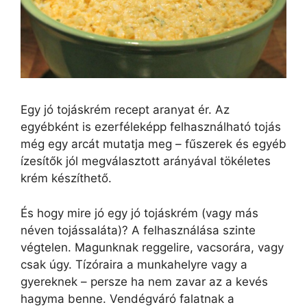
Egy jó tojáskrém recept aranyat ér. Az
egyébként is ezerféleképp felhasználható tojás
még egy arcát mutatja meg – fűszerek és egyéb
ízesítők jól megválasztott arányával tökéletes
krém készíthető.
És hogy mire jó egy jó tojáskrém (vagy más
néven tojássaláta)? A felhasználása szinte
végtelen. Magunknak reggelire, vacsorára, vagy
csak úgy. Tízóraira a munkahelyre vagy a
gyereknek – persze ha nem zavar az a kevés
hagyma benne. Vendégváró falatnak a