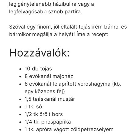
legigénytelenebb házibulira vagy a
legfelvágósabb sznob partira.
Szóval egy finom, jól eltalált tojáskrém bárhol és
bármikor megállja a helyét! Íme a recept:
Hozzávalók:
10 db tojás
8 evőkanál majonéz
8 evőkanál felaprított vöröshagyma (kb.
egy közepes fej)
1,5 teáskanál mustár
1 tk. só
1/2 tk őrölt bors
1/4 tk. pirospaprika
1 tk. apróra vágott zöldpetrezselyem