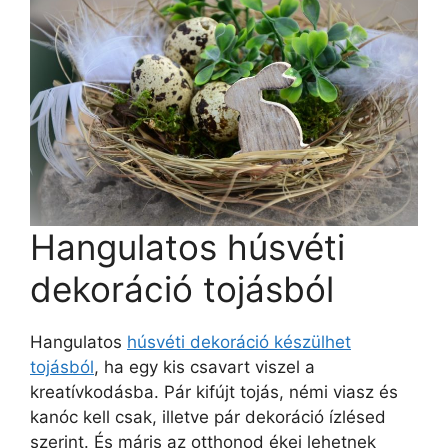
Hangulatos húsvéti
dekoráció tojásból
Hangulatos
húsvéti dekoráció készülhet
tojásból
, ha egy kis csavart viszel a
kreatívkodásba. Pár kifújt tojás, némi viasz és
kanóc kell csak, illetve pár dekoráció ízlésed
szerint. És máris az otthonod ékei lehetnek