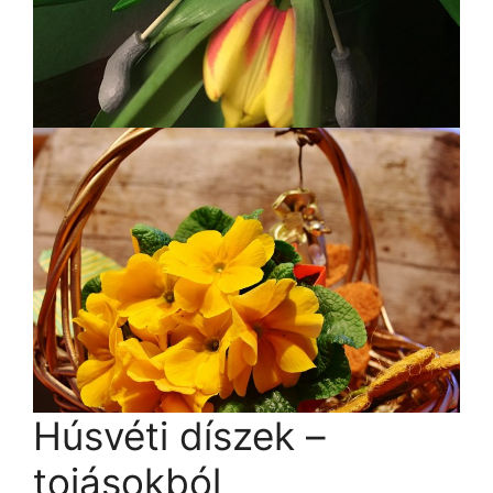
Húsvéti díszek –
tojásokból