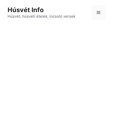
Kilépés
Húsvét Info
a
Menü
tartalomba
Húsvét, húsvéti ételek, locsoló versek