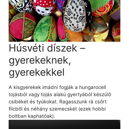
Húsvéti díszek –
gyerekeknek,
gyerekekkel
A kisgyerekek imádni fogják a hungarocell
tojásból vagy tojás alakú gyertyából készülő
csibéket és tyúkokat. Ragasszunk rá csőrt
filcből és néhány szemecskét (ezek hobbi
boltban kaphatóak).