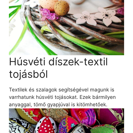
Húsvéti díszek-textil
tojásból
Textilek és szalagok segítségével magunk is
varrhatunk húsvéti tojásokat. Ezek bármilyen
anyaggal, tömő gyapjúval is kitömhetőek.