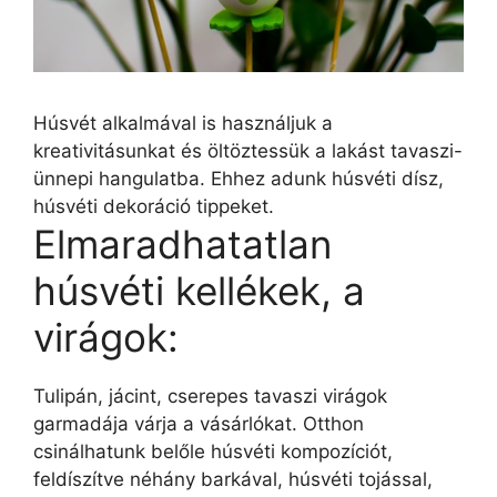
Húsvét alkalmával is használjuk a
kreativitásunkat és öltöztessük a lakást tavaszi-
ünnepi hangulatba. Ehhez adunk húsvéti dísz,
húsvéti dekoráció tippeket.
Elmaradhatatlan
húsvéti kellékek, a
virágok:
Tulipán, jácint, cserepes tavaszi virágok
garmadája várja a vásárlókat. Otthon
csinálhatunk belőle húsvéti kompozíciót,
feldíszítve néhány barkával, húsvéti tojással,