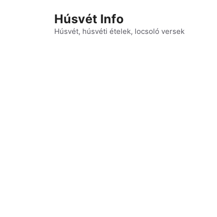
Kilépés
Húsvét Info
a
tartalomba
Húsvét, húsvéti ételek, locsoló versek