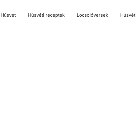
Húsvét
Húsvéti receptek
Locsolóversek
Húsvét