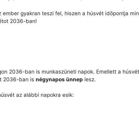
ember gyakran teszi fel, hiszen a húsvét időpontja mi
étot 2036-ban!
on 2036-ban is munkaszüneti napok. Emellett a húsvét e
ét 2036-ban is
négynapos ünnep
lesz.
svét az alábbi napokra esik: