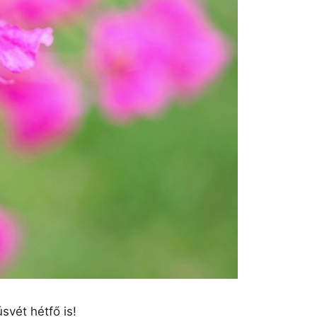
vét hétfő is!