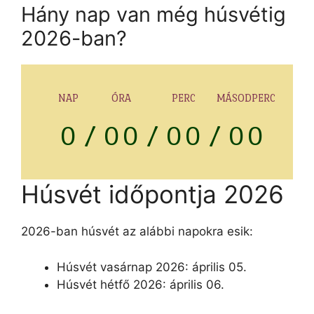
Hány nap van még húsvétig
2026-ban?
NAP
ÓRA
PERC
MÁSODPERC
0
/
0
0
/
0
0
/
0
0
Húsvét időpontja 2026
2026-ban húsvét az alábbi napokra esik:
Húsvét vasárnap 2026: április 05.
Húsvét hétfő 2026: április 06.