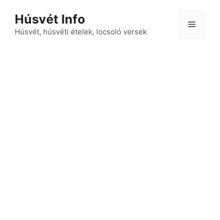
Kilépés
Húsvét Info
a
Menü
tartalomba
Húsvét, húsvéti ételek, locsoló versek