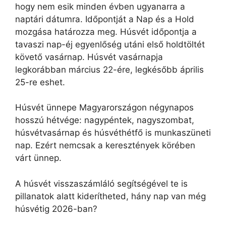
hogy nem esik minden évben ugyanarra a
naptári dátumra. Időpontját a Nap és a Hold
mozgása határozza meg. Húsvét időpontja a
tavaszi nap-éj egyenlőség utáni első holdtöltét
követő vasárnap. Húsvét vasárnapja
legkorábban március 22-ére, legkésőbb április
25-re eshet.
Húsvét ünnepe Magyarországon négynapos
hosszú hétvége: nagypéntek, nagyszombat,
húsvétvasárnap és húsvéthétfő is munkaszüneti
nap. Ezért nemcsak a keresztények körében
várt ünnep.
A húsvét visszaszámláló segítségével te is
pillanatok alatt kiderítheted, hány nap van még
húsvétig 2026-ban?