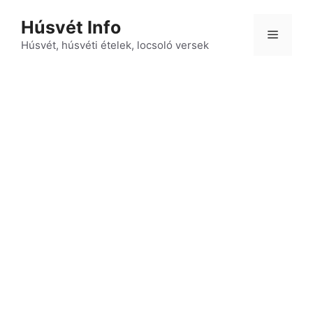
Kilépés
Húsvét Info
a
Menü
tartalomba
Húsvét, húsvéti ételek, locsoló versek