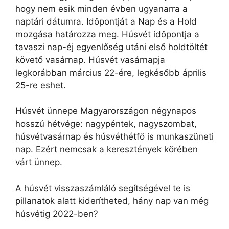
hogy nem esik minden évben ugyanarra a
naptári dátumra. Időpontját a Nap és a Hold
mozgása határozza meg. Húsvét időpontja a
tavaszi nap-éj egyenlőség utáni első holdtöltét
követő vasárnap. Húsvét vasárnapja
legkorábban március 22-ére, legkésőbb április
25-re eshet.
Húsvét ünnepe Magyarországon négynapos
hosszú hétvége: nagypéntek, nagyszombat,
húsvétvasárnap és húsvéthétfő is munkaszüneti
nap. Ezért nemcsak a keresztények körében
várt ünnep.
A húsvét visszaszámláló segítségével te is
pillanatok alatt kiderítheted, hány nap van még
húsvétig 2022-ben?