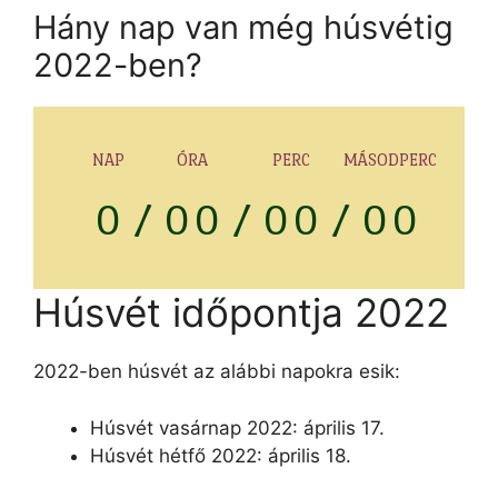
Hány nap van még húsvétig
2022-ben?
NAP
ÓRA
PERC
MÁSODPERC
0
/
0
0
/
0
0
/
0
0
Húsvét időpontja 2022
2022-ben húsvét az alábbi napokra esik:
Húsvét vasárnap 2022: április 17.
Húsvét hétfő 2022: április 18.